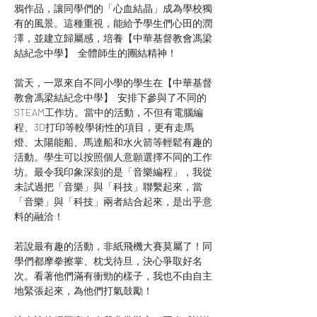
鴉作品，讓同學們的「心血結晶」成為學校獨
有的風景。這種重視，能給予學生們心田的潤
澤，並建立歸屬感，培養【中華基督教會馮梁
結紀念中學】  全體師生的團結精神！
當天，一眾來自不同小學的學生在【中華基督
教會馮梁結紀念中學】  安排下參與了不同的
STEAM工作坊。當中的活動，不但有電腦編
程、3D打印等較學術性的項目，更有走馬
燈、太陽能船、馬達船和水火箭等輕鬆有趣的
活動。學生可以按照個人意願選擇不同的工作
坊。最令我印象深刻的是「音樂編程」，我從
未試過把「音樂」與「科技」聯繫起來，當
「音樂」與「科技」兩者結合起來，是出乎意
料的融洽！
若說最有趣的活動，非紙飛機大賽莫屬了！同
學們都摩拳擦掌、枕戈待旦，決心爭取好名
次。看著他們滿有衝勁的樣子，我也不由自主
地緊張起來，為他們打氣鼓勵！