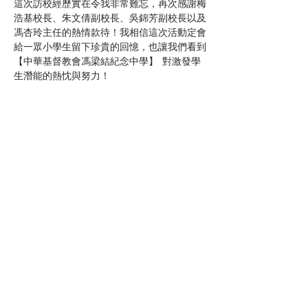
這次訪校經歷實在令我非常難忘，再次感謝梅
浩基校長、朱文倩副校長、吳錦芳副校長以及
馮杏玲主任的熱情款待！我相信這次活動定會
給一眾小學生留下珍貴的回憶，也讓我們看到
【中華基督教會馮梁結紀念中學】  對激發學
生潛能的熱忱與努力！