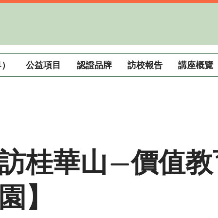
界）
公益項目
認證品牌
訪校報告
講座概覽
訪桂華山—價值教
園】