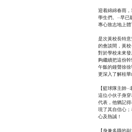
迎着綿綿春雨，
學生們。—早已
專心致志地上體
是次黃校長特意
的會談間，黃校
對於學校未來發
夠繼續把這份幹
午飯的鐘聲徐徐
更深入了解桂華
【籃球隊主帥—
這位小伙子身穿
代表，他猶記得
現了其自信心；
心及熱誠！
【身兼多職的副