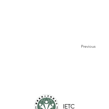
Previous
​IETC