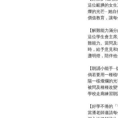
這位靦腆的女生
爍的光芒— 她
價值教育，讓每
【解難能力滿分
這位學生會主席
難能力。當問及
時，給予意見和
盞明燈，陪伴他
【朗誦小能手—
倘若要用一種植
陽一樣燦爛的光
被問及種種改變
學校走廊練習朗
【好學不倦的「
當潘老師邀請每