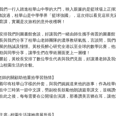
我們一行人踏進桂華山中學的大門，映入眼簾的是籃球場上正揮
聽說過，桂華山是中學學界「籃球強國」，這次得以看見這班充
育課，實屬是次旅程的意外收穫啊！
安排我們到圖書館會談，好讓我們一睹由師生攜手佈置的圖書館
長與我們分享了桂華山老師團隊的濃厚教研氣氛，言談間，我們
展的熱誠及憧憬。黃校長醉心研究全港以至全球的數學比賽，他
勁與同學分享，讓學生們在學術層面更上一層樓！
響起，黃校長安排了數位學生代表與我們見面，好讓潘老師及我
山校園生活的全貌。
老師的關顧助他重拾學習熱情】
着印有桂華山字樣的外套，與我們娓娓道來他的故事：作為桂華
在中三時第一節中文課，勞副校長鼓勵他朗讀篇章課文，並稱讚
在此之後，每每需要在公開場合演講，那番讚美言猶在耳，讓他
主席—校園生活讓她盡展所長】