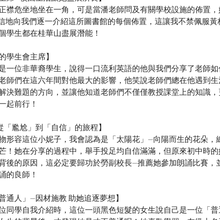
正襟危坐地坐在一角，可是當潘老師問及有關學校設施的佈置，
自信地向我們逐一介紹這所圖書館的每個佈置，這讓我不禁佩服黃
個學生都在桂華山盡展潛能！
的學生會主席】
是一位非華裔學生，說得一口流利英語的他與我們分享了老師如
老師們在這六年間對他最大的影響，他笑說老師們總在他遇到生
解決難題的方向，並讓他知道老師們不僅僅教授課堂上的知識，
一起前行！
從「尷尬」到「自信」的旅程】
物形容這位小妮子，我會認為是「太陽花」—向陽而生的花朵，
芒！她在分享的過程中，舉手投足均自信滿滿，但原來初中時的
背後的原因，這必定要歸功於勞副校長—推薦她參加朗誦比賽，
誦的良師！
普通人」—因材施教 助她追逐夢想】
位同學自我介紹時，這位一頭黑色短髮的女生說自己是一位「普