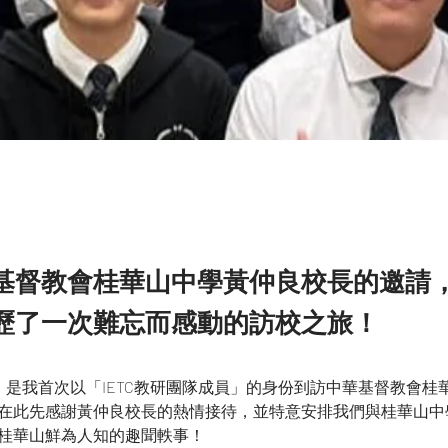
基督教會桂華山中學黃仲良校長的邀請
歷了一次難忘而感動的訪校之旅！
2日，是我首次以「IETC教研團隊成員」的身份到訪中華基督教會
在此先感謝黃仲良校長的熱情接待，並特意安排我們與桂華山中
桂華山鮮為人知的趣聞軼事！