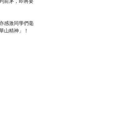
列前茅，即將要
亦感激同學們毫
華山精神」！