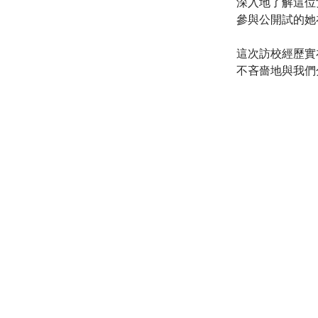
深入地了解這位
參與公開試的她
這次訪校經歷實
不吝嗇地與我們