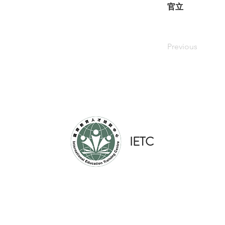
官立
Previous
​IETC