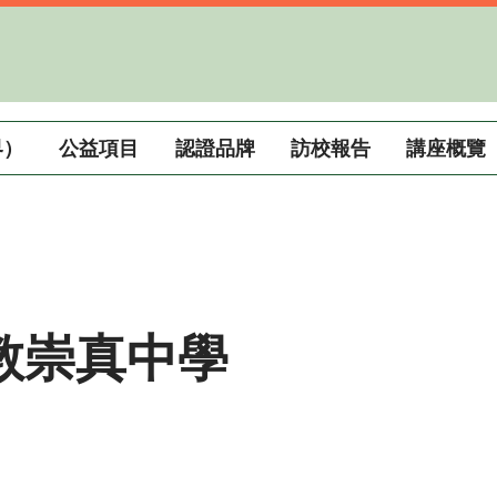
界）
公益項目
認證品牌
訪校報告
講座概覽
教崇真中學