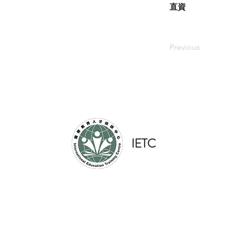
直資
Previous
​IETC