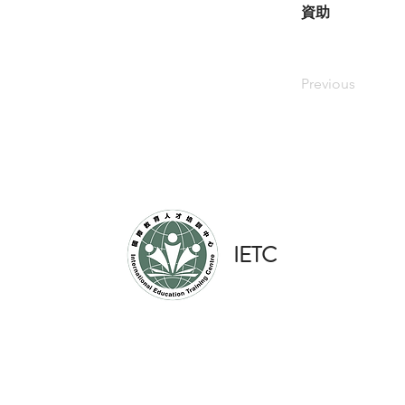
資助
Previous
​IETC