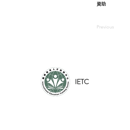
資助
Previous
​IETC