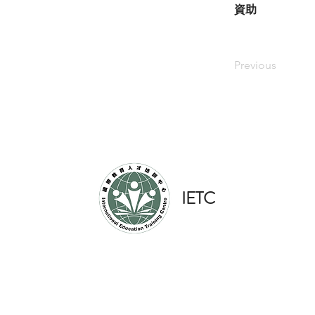
資助
Previous
​IETC