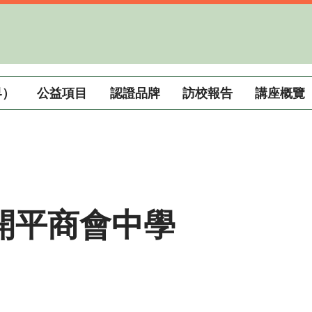
界）
公益項目
認證品牌
訪校報告
講座概覽
開平商會中學