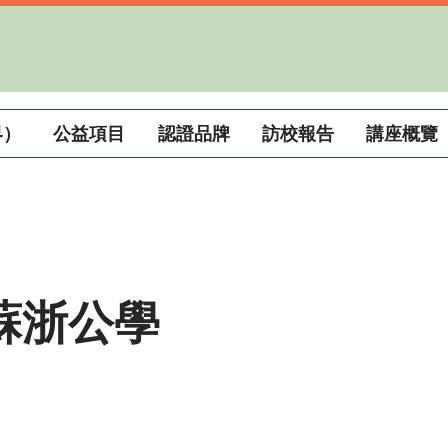
界）
公益項目
認證品牌
訪校報告
講座概覽
蘇浙公學