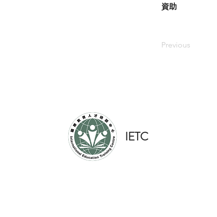
資助
Previous
​IETC